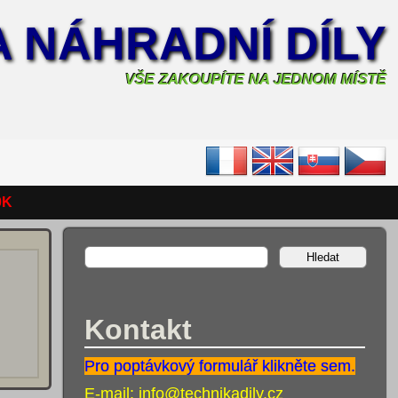
A NÁHRADNÍ DÍLY
VŠE ZAKOUPÍTE NA JEDNOM MÍSTĚ
0K
Kontakt
Pro poptávkový formulář klikněte sem.
E-mail:
info@technikadily.cz