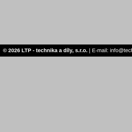
© 2026 LTP - technika a díly, s.r.o.
| E-mail: info@tec